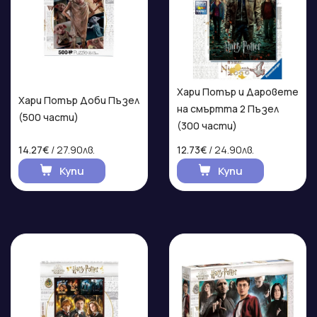
Хари Потър и Даровете
Хари Потър Доби Пъзел
на смъртта 2 Пъзел
(500 части)
(300 части)
14.27€
/ 27.90лв.
12.73€
/ 24.90лв.
Купи
Купи