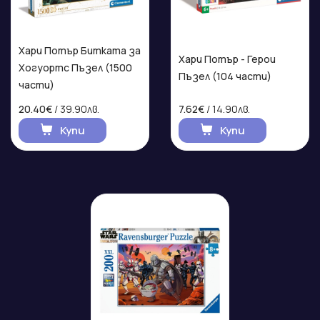
Хари Потър Битката за
Хари Потър - Герои
Хогуортс Пъзел (1500
Пъзел (104 части)
части)
20.40€
/ 39.90лв.
7.62€
/ 14.90лв.
Купи
Купи