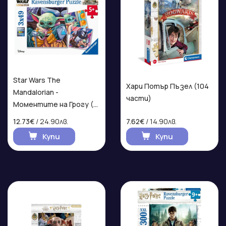
Star Wars The
Хари Потър Пъзел (104
Mandalorian -
части)
Моментите на Грогу (3
Пъзела)
12.73€
/ 24.90лв.
7.62€
/ 14.90лв.
Купи
Купи