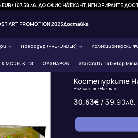
 EUR/ 107.58 лв. ДО ОФИС НА ЕКОНТ,ИГНОРИРАЙТЕ ДО
OST ART PROMOTION 2025
Доставка
ари
Преордър (PRE-ORDER)
Колекционерски Ф
& MODEL KITS
GASHAPON
StarCraft: Tabletop Mini
Костенурките Ни
Наличност: Наличен
30.63€
/ 59.90лв.