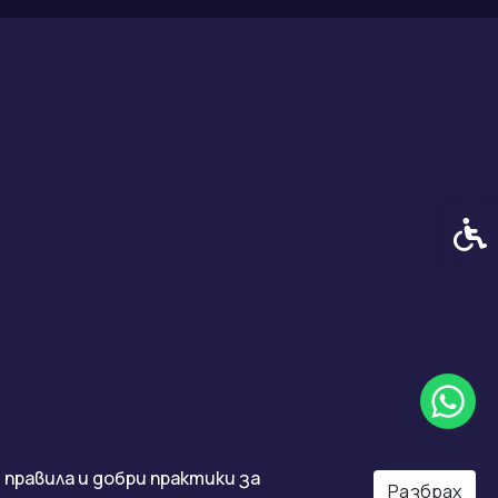
Спец
правила и добри практики за
Разбрах