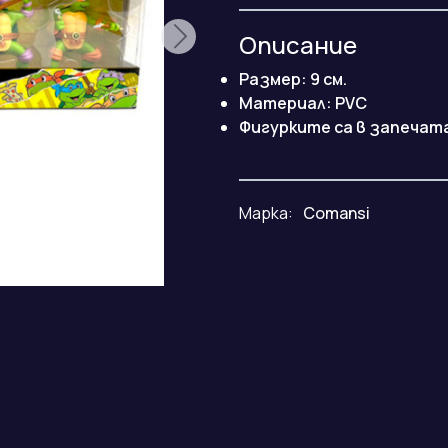
Описание
Размер: 9 см.
Maтериал: PVC
Фигурките са в запечат
Марка:
Comansi