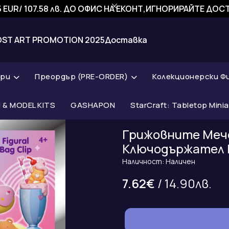
 EUR/ 107.58 лв. ДО ОФИС НА ЕКОНТ,ИГНОРИРАЙТЕ ДО
OST ART PROMOTION 2025
Доставка
ари
Преордър (PRE-ORDER)
Колекционерски Ф
& MODEL KITS
GASHAPON
StarCraft: Tabletop Mini
Грижовните Мече
Ключодържател 
Наличност: Наличен
7.62€
/ 14.90лв.