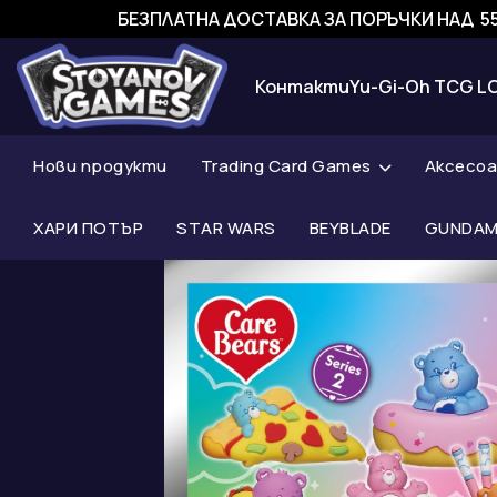
БЕЗПЛАТНА ДОСТАВКА ЗА ПОРЪЧКИ НАД 55
Контакти
Yu-Gi-Oh TCG L
Нови продукти
Trading Card Games
Аксесо
ХАРИ ПОТЪР
STAR WARS
BEYBLADE
GUNDAM 