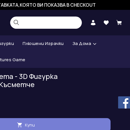
СТАВКАТА,КОЯТО ВИ ПОКАЗВА В CHECKOUT
игурки
Плюшени Играчки
За Дома
atures Game
та - 3D Фигурка
Късметче
Купи